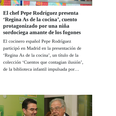
El chef Pepe Rodríguez presenta
‘Regina As de la cocina’, cuento
protagonizado por una niña
sordociega amante de los fogones
El cocinero español Pepe Rodríguez
participó en Madrid en la presentación de
‘Regina As de la cocina’, un título de la
colección ‘Cuentos que contagian ilusión’,
de la biblioteca infantil impulsada por
Fundación ONCE con el objetivo de dar a
conocer la discapacidad entre los más
pequeños de una forma divertida, amena y
normalizada.