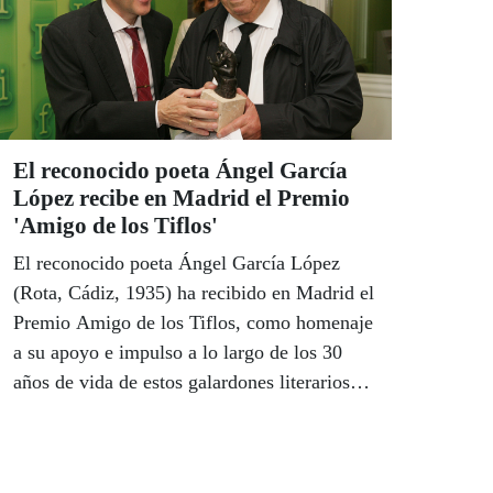
El reconocido poeta Ángel García
López recibe en Madrid el Premio
'Amigo de los Tiflos'
El reconocido poeta Ángel García López
(Rota, Cádiz, 1935) ha recibido en Madrid el
Premio Amigo de los Tiflos, como homenaje
a su apoyo e impulso a lo largo de los 30
años de vida de estos galardones literarios
que anualmente convoca la ONCE, con el
objetivo de fomentar y premiar la creación
literaria en lengua castellana entre autores