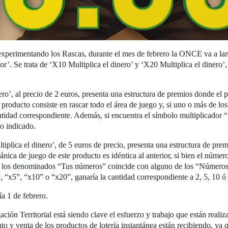
 experimentando los Rascas, durante el mes de febrero la ONCE va a lan
r’. Se trata de ‘X10 Multiplica el dinero’ y ‘X20 Multiplica el dinero’, 
ero’, al precio de 2 euros, presenta una estructura de premios donde el
producto consiste en rascar todo el área de juego y, si uno o más de 
tidad correspondiente. Además, si encuentra el símbolo multiplicador “
io indicado.
tiplica el dinero’, de 5 euros de precio, presenta una estructura de pr
ica de juego de este producto es idéntica al anterior, si bien el númer
de los denominados “Tus números” coincide con alguno de los “Números 
 “x5”, “x10” o “x20”, ganaría la cantidad correspondiente a 2, 5, 10 ó 
a 1 de febrero.
ación Territorial está siendo clave el esfuerzo y trabajo que están real
to y venta de los productos de lotería instantánea están recibiendo, ya 