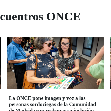
Encuentros ONCE
La ONCE pone imagen y voz a las
personas sordociegas de la Comunidad
de Madrid para reclamar su inclusión