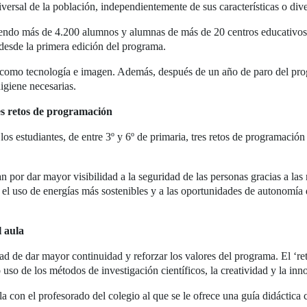
iversal de la población, independientemente de sus características o div
siendo más de 4.200 alumnos y alumnas de más de 20 centros educativos 
 desde la primera edición del programa.
, como tecnología e imagen. Además, después de un año de paro del prog
igiene necesarias.
res retos de programación
 los estudiantes, de entre 3º y 6º de primaria, tres retos de programaci
r dar mayor visibilidad a la seguridad de las personas gracias a las n
 el uso de energías más sostenibles y a las oportunidades de autonomí
l aula
d de dar mayor continuidad y reforzar los valores del programa. El ‘re
uso de los métodos de investigación científicos, la creatividad y la inn
ula con el profesorado del colegio al que se le ofrece una guía didáctica