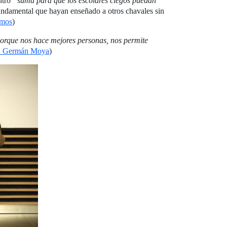
ntro
“suma para que los escolares ciegos puedan
ndamental que hayan enseñado a otros chavales sin
mos
)
orque nos hace mejores personas, nos permite
 Germán Moya
)