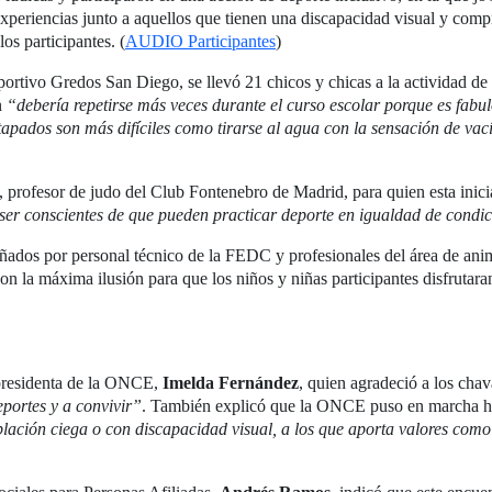
xperiencias junto a aquellos que tienen una discapacidad visual y compr
os participantes. (
AUDIO Participantes
)
portivo Gredos San Diego, se llevó 21 chicos y chicas a la actividad de 
n
“debería repetirse más veces durante el curso escolar porque es fabu
apados son más difíciles como tirarse al agua con la sensación de vací
, profesor de judo del Club Fontenebro de Madrid, para quien esta inic
 ser conscientes de que pueden practicar deporte en igualdad de condi
ñados por personal técnico de la FEDC y profesionales del área de ani
 la máxima ilusión para que los niños y niñas participantes disfrutara
cepresidenta de la ONCE,
Imelda Fernández
, quien agradeció a los cha
portes y a convivir”
. También explicó que la ONCE puso en marcha ha
blación ciega o con discapacidad visual, a los que aporta valores como