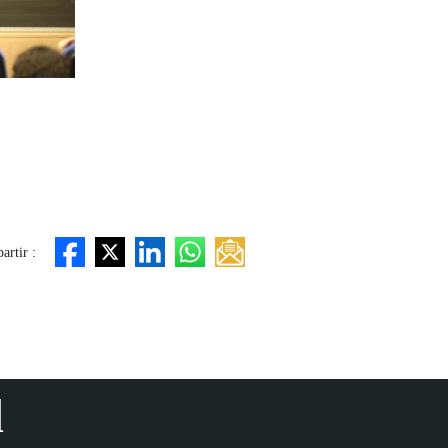
rtir :
d