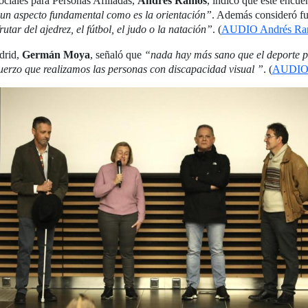
ociales para Personas Afiliadas,
Andrés Ramos
, indicó que este encue
 un aspecto fundamental como es la orientación”
. Además consideró fu
utar del ajedrez, el fútbol, el judo o la natación”
. (
AUDIO Andrés Ra
drid,
Germán Moya
, señaló que
“nada hay más sano que el deporte p
sfuerzo que realizamos las personas con discapacidad visual ”
. (
AUDIO