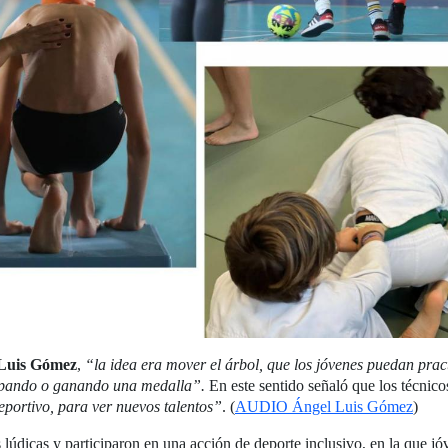
Luis Gómez
,
“la idea era mover el árbol, que los jóvenes puedan prac
icipando o ganando una medalla”.
En este sentido señaló que los técnico
eportivo, para ver nuevos talentos”
. (
AUDIO Ángel Luis Gómez
)
 lúdicas y participaron en una acción de deporte inclusivo, en la que j