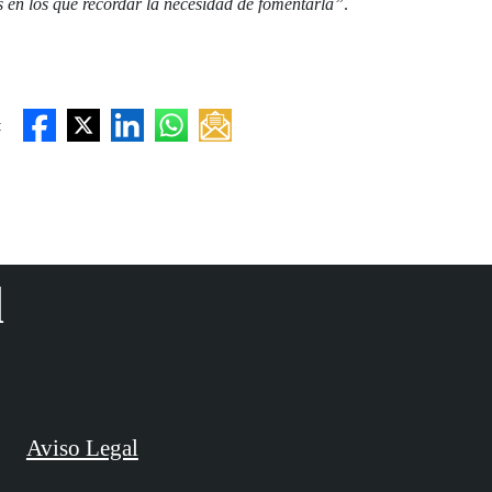
s en los que recordar la necesidad de fomentarla”
.
:
d
Aviso Legal