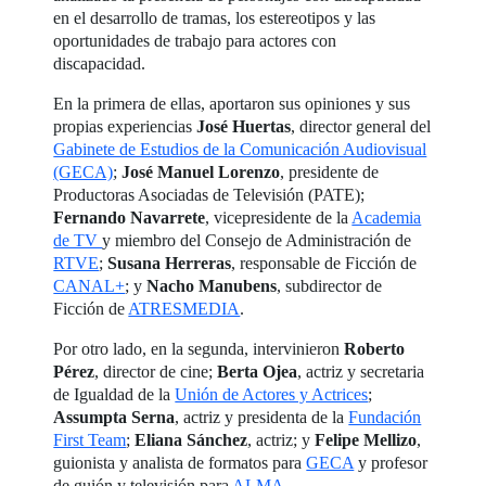
en el desarrollo de tramas, los estereotipos y las
oportunidades de trabajo para actores con
discapacidad.
En la primera de ellas, aportaron sus opiniones y sus
propias experiencias
José Huertas
, director general del
Gabinete de Estudios de la Comunicación Audiovisual
(GECA)
;
José Manuel Lorenzo
, presidente de
Productoras Asociadas de Televisión (PATE);
Fernando Navarrete
, vicepresidente de la
Academia
de TV
y miembro del Consejo de Administración de
RTVE
;
Susana Herreras
, responsable de Ficción de
CANAL+
; y
Nacho Manubens
, subdirector de
Ficción de
ATRESMEDIA
.
Por otro lado, en la segunda, intervinieron
Roberto
Pérez
, director de cine;
Berta Ojea
, actriz y secretaria
de Igualdad de la
Unión de Actores y Actrices
;
Assumpta Serna
, actriz y presidenta de la
Fundación
First Team
;
Eliana Sánchez
, actriz; y
Felipe Mellizo
,
guionista y analista de formatos para
GECA
y profesor
de guión y televisión para
ALMA
.