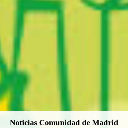
Boletín Noticias Comunidad de M
Noticias Comunidad de Madrid