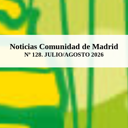
Boletín Noticias Comunidad de M
Noticias Comunidad de Madrid
Nº 128. JULIO/AGOSTO 2026