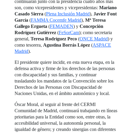
continuarán junto con la presidencia cuatro años más
son, como vicepresidentes y vicepresidentas:
Mariano
Casado Sierra
(
Plena Inclusión Madrid
),
Javier Font
García
(
FAMMA Cocemfe Madrid
),
Mª Teresa
Gallego Ergueta
(
FEMADEN
) y
Concepción
Rodríguez Gutiérrez
(
FeSorCam
); como secretaria
general,
Teresa Rodríguez Peco
(
ONCE Madrid
) y
como tesorera,
Agustina Borrás López
(
ASPACE
Madrid
).
El presidente quiere incidir, en esta nueva etapa, en la
defensa activa y firme de los derechos de las personas
con discapacidad y sus familias, y continuar
trasladando los mandatos de la Convención sobre los
Derechos de las Personas con Discapacidad de
Naciones Unidas, en el ámbito autonómico y local.
Óscar Moral, al seguir al frente del CERMI
Comunidad de Madrid, continuará trabajando en líneas
prioritarias para la Entidad como son, entre otras, la
accesibilidad universal, la autonomía personal, la
igualdad de género; y creando sinergias con diferentes