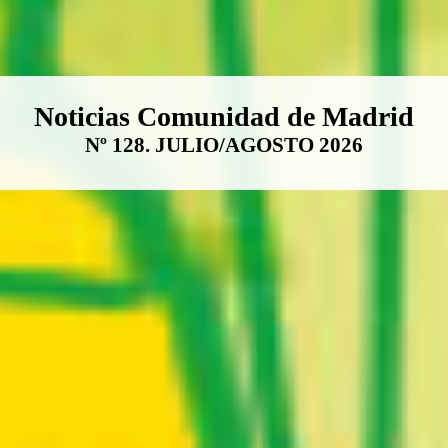
Boletín Noticias Comunidad de M
Noticias Comunidad de Madrid
Nº 128. JULIO/AGOSTO 2026