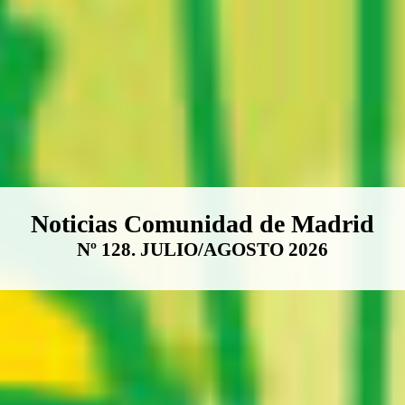
Boletín Noticias Comunidad de M
Noticias Comunidad de Madrid
Nº 128. JULIO/AGOSTO 2026