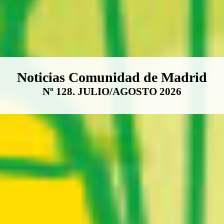
Boletín Noticias Comunidad de M
Noticias Comunidad de Madrid
Nº 128. JULIO/AGOSTO 2026