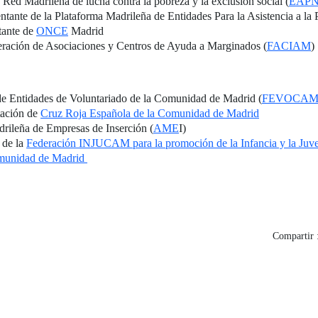
a Red Madrileña de lucha contra la pobreza y la exclusión social (
EAP
entante de la Plataforma Madrileña de Entidades Para la Asistencia a la 
ntante de
ONCE
Madrid
deración de Asociaciones y Centros de Ayuda a Marginados (
FACIAM
)
 de Entidades de Voluntariado de la Comunidad de Madrid (
FEVOCA
tación de
Cruz Roja Española de la Comunidad de Madrid
drileña de Empresas de Inserción (
AME
I)
 de la
Federación INJUCAM para la promoción de la Infancia y la Juv
munidad de Madrid
Compartir 