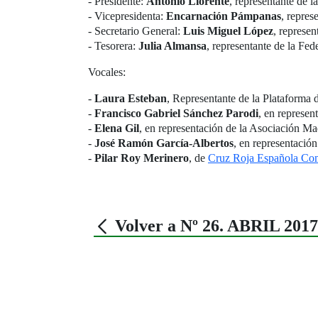
- Presidente:
Antonio Llorente
, representante de l
- Vicepresidenta:
Encarnación Pámpanas
, repres
- Secretario General:
Luis Miguel López
, represe
- Tesorera:
Julia Almansa
, representante de la Fe
Vocales:
-
Laura Esteban
, Representante de la Plataforma
-
Francisco Gabriel Sánchez Parodi
, en represen
-
Elena Gil
, en representación de la Asociación Ma
-
José Ramón García-Albertos
, en representación
-
Pilar Roy Merinero
, de
Cruz Roja Española Co
Volver a Nº 26. ABRIL 2017