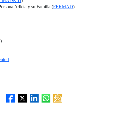
N MADRID
)
Persona Adicta y su Familia (
FERMAD
)
M
)
entud
: