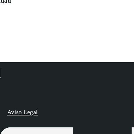
idad
d
Aviso Legal