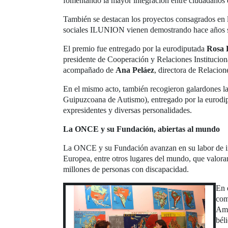
fomentando la mayor integración entre ciudadanos 
También se destacan los proyectos consagrados en
sociales ILUNION vienen demostrando hace años 
El premio fue entregado por la eurodiputada
Rosa 
presidente de Cooperación y Relaciones Instituciona
acompañado de
Ana Peláez
, directora de Relacio
En el mismo acto, también recogieron galardones l
Guipuzcoana de Autismo), entregado por la eurodip
expresidentes y diversas personalidades.
La ONCE y su Fundación, abiertas al mundo
La ONCE y su Fundación avanzan en su labor de inc
Europea, entre otros lugares del mundo, que valora
millones de personas con discapacidad.
En 
com
Amé
bél