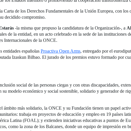
de los Estados miembro o promoviendo la cooperación transfronteriza o
 la Carta de los Derechos Fundamentales de la Unión Europea, con lo
su decidido compromiso.
Estaràs
-la misma que propuso la candidatura de la Organización-, a
A
les de la entidad, en un acto celebrado en la sede de las instituciones 
nes Internacionales de la ONCE.
as entidades españolas
Proactiva Open Arms
, entregado por el eurodip
utada Izaskun Bilbao. El jurado de los premios estuvo formado por cua
lusión social de las personas ciegas y con otras discapacidades, exte
n su modelo económico y social sostenible, solidario y generador de riq
el ámbito más solidario, la ONCE y su Fundación tienen un papel activ
unitarios: trabaja en proyectos de educación y empleo en 19 países la
rica Latina (FOAL); y extienden iniciativas educativas a puntos de Eur
icos, como la zona de los Balcanes, donde un equipo de impresión en br