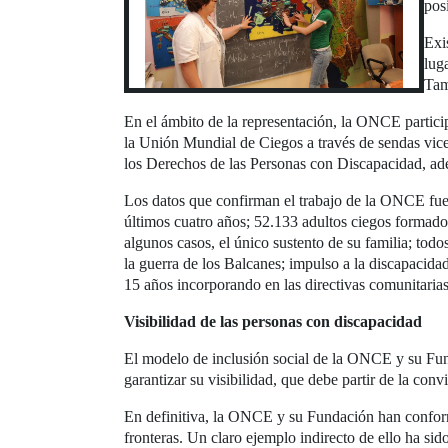
pos
Exi
lug
Tam
En el ámbito de la representación, la ONCE partici
la Unión Mundial de Ciegos a través de sendas vice
los Derechos de las Personas con Discapacidad, ade
Los datos que confirman el trabajo de la ONCE fuer
últimos cuatro años; 52.133 adultos ciegos formados
algunos casos, el único sustento de su familia; tod
la guerra de los Balcanes; impulso a la discapacid
15 años incorporando en las directivas comunitaria
Visibilidad de las personas con discapacidad
El modelo de inclusión social de la ONCE y su Fun
garantizar su visibilidad, que debe partir de la conv
En definitiva, la ONCE y su Fundación han conform
fronteras. Un claro ejemplo indirecto de ello ha s