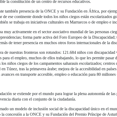
ible la constitución de un centro de recursos educativos.
ste también presencia de la ONCE y su Fundación en África, por ejemp
ar de ese continente donde todos los niños ciegos están escolarizados g
bién se trabaja en iniciativas culturales en Marruecos o de empleo e in
pa muy activamente en el sector asociativo mundial de las personas ci
presidencias; forma parte activa del Foro Europeo de la Discapacidad;
más de tener presencia en muchos otros foros internacionales de la dis
a de nuestras fronteras son rotundos: 121.684 niños con discapacidad 
 para el empleo, muchos de ellos trabajando, lo que les permite pasar de
os los niños ciegos de los campamentos saharauis escolarizados; centros
ad en Túnez, tras la primavera árabe; mejora de la accesibilidad en paí
s avances en transporte accesible, empleo o educación para 80 millone
dación se extiende por el mundo para lograr la plena autonomía de las
ivencia diaria con el conjunto de la ciudadanía.
ado un modelo de inclusión social de la discapacidad único en el mun
ido la concesión a la ONCE y su Fundación del Premio Príncipe de Astur