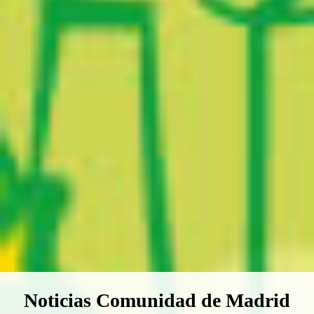
Boletín Noticias Comunidad de M
Noticias Comunidad de Madrid