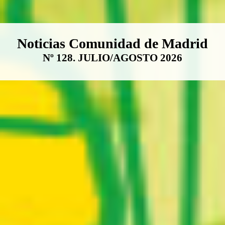
Boletín Noticias Comunidad de M
Noticias Comunidad de Madrid
Nº 128. JULIO/AGOSTO 2026