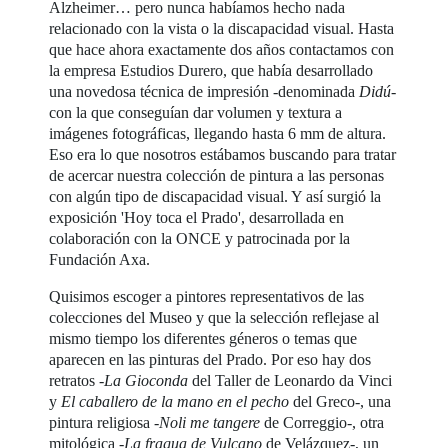
Alzheimer… pero nunca habíamos hecho nada
relacionado con la vista o la discapacidad visual. Hasta
que hace ahora exactamente dos años contactamos con
la empresa Estudios Durero, que había desarrollado
una novedosa técnica de impresión -denominada
Didú
-
con la que conseguían dar volumen y textura a
imágenes fotográficas, llegando hasta 6 mm de altura.
Eso era lo que nosotros estábamos buscando para tratar
de acercar nuestra colección de pintura a las personas
con algún tipo de discapacidad visual. Y así surgió la
exposición 'Hoy toca el Prado', desarrollada en
colaboración con la ONCE y patrocinada por la
Fundación Axa.
Quisimos escoger a pintores representativos de las
colecciones del Museo y que la selección reflejase al
mismo tiempo los diferentes géneros o temas que
aparecen en las pinturas del Prado. Por eso hay dos
retratos -
La Gioconda
del Taller de Leonardo da Vinci
y
El caballero de la mano en el pecho
del Greco-, una
pintura religiosa -
Noli me tangere
de Correggio-, otra
mitológica -
La fragua de Vulcano
de Velázquez-, un