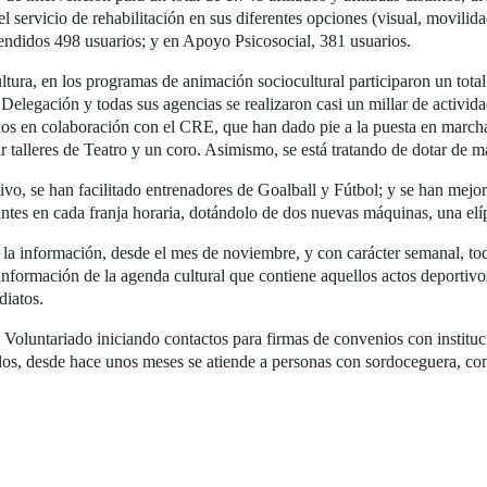
 servicio de rehabilitación en sus diferentes opciones (visual, movilidad
ndidos 498 usuarios; y en Apoyo Psicosocial, 381 usuarios.
tura, en los programas de animación sociocultural participaron un total
 Delegación y todas sus agencias se realizaron casi un millar de activid
ños en colaboración con el CRE, que han dado pie a la puesta en marcha 
r talleres de Teatro y un coro. Asimismo, se está tratando de dotar de más
ivo, se han facilitado entrenadores de Goalball y Fútbol; y se han mejor
ntes en cada franja horaria, dotándolo de dos nuevas máquinas, una elípt
 la información, desde el mes de noviembre, y con carácter semanal, tod
 información de la agenda cultural que contiene aquellos actos deportivos
diatos.
 Voluntariado iniciando contactos para firmas de convenios con institu
dos, desde hace unos meses se atiende a personas con sordoceguera, con