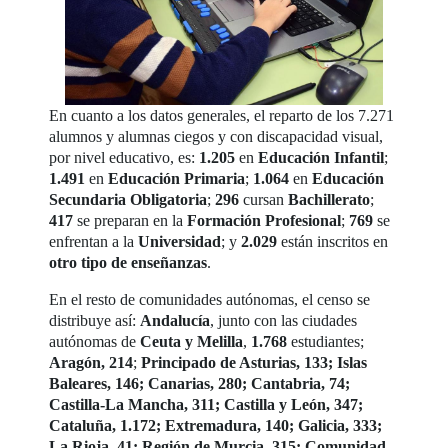
En cuanto a los datos generales, el reparto de los 7.271
alumnos y alumnas ciegos y con discapacidad visual,
por nivel educativo, es:
1.205
en
Educación Infantil
;
1.491
en
Educación Primaria
;
1.064
en
Educación
Secundaria Obligatoria
;
296
cursan
Bachillerato
;
417
se preparan en la
Formación Profesional
;
769
se
enfrentan a la
Universidad
; y
2.029
están inscritos en
otro tipo de enseñanzas
.
En el resto de comunidades autónomas, el censo se
distribuye así:
Andalucía
, junto con las ciudades
autónomas de
Ceuta y Melilla
,
1.768
estudiantes;
Aragón, 214
;
Principado de Asturias, 133; Islas
Baleares, 146; Canarias, 280; Cantabria, 74;
Castilla-La Mancha, 311; Castilla y León, 347;
Cataluña, 1.172; Extremadura, 140; Galicia, 333;
La Rioja, 41; Región de Murcia, 315; Comunidad