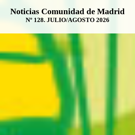
Boletín Noticias Comunidad de M
Noticias Comunidad de Madrid
Nº 128. JULIO/AGOSTO 2026