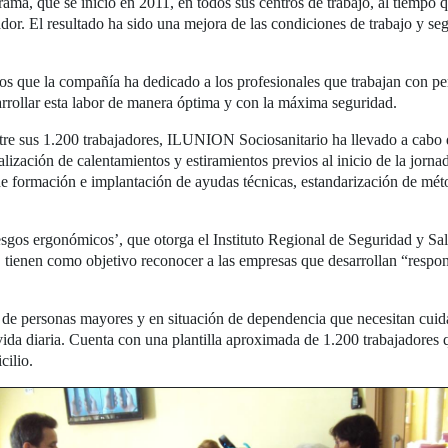
ma, que se inició en 2011, en todos sus centros de trabajo, al tiempo
or. El resultado ha sido una mejora de las condiciones de trabajo y se
os que la compañía ha dedicado a los profesionales que trabajan con p
rrollar esta labor de manera óptima y con la máxima seguridad.
tre sus 1.200 trabajadores, ILUNION Sociosanitario ha llevado a cabo d
ealización de calentamientos y estiramientos previos al inicio de la jorn
 formación e implantación de ayudas técnicas, estandarización de méto
sgos ergonómicos’, que otorga el Instituto Regional de Seguridad y Sal
enen como objetivo reconocer a las empresas que desarrollan “respons
de personas mayores y en situación de dependencia que necesitan cuida
 vida diaria. Cuenta con una plantilla aproximada de 1.200 trabajadores 
cilio.