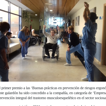
 primer premio a las ‘Buenas prácticas en prevención de riesgos ergo
 galardón ha sido concedido a la compañía, en categoría de ‘Empresas
revención integral del trastorno musculoesquelético en el sector sociosan