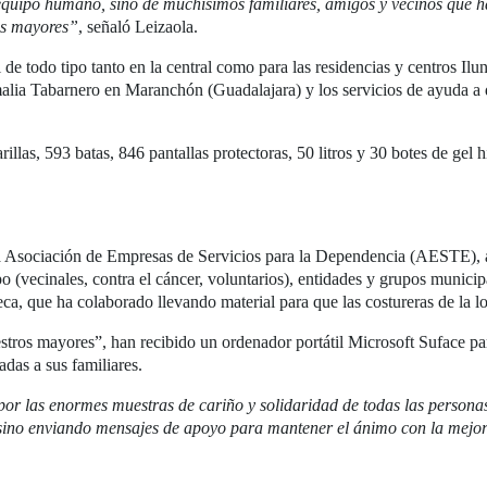
 equipo humano, sino de muchísimos familiares, amigos y vecinos que 
os mayores”
, señaló Leizaola.
l de todo tipo tanto en la central como para las residencias y centros I
alia Tabarnero en Maranchón (Guadalajara) y los servicios de ayuda a 
llas, 593 batas, 846 pantallas protectoras, 50 litros y 30 botes de gel 
la Asociación de Empresas de Servicios para la Dependencia (AESTE), a 
tipo (vecinales, contra el cáncer, voluntarios), entidades y grupos mun
eca, que ha colaborado llevando material para que las costureras de la lo
uestros mayores”, han recibido un ordenador portátil Microsoft Suface p
adas a sus familiares.
or las enormes muestras de cariño y solidaridad de todas las personas
 sino enviando mensajes de apoyo para mantener el ánimo con la mejor 