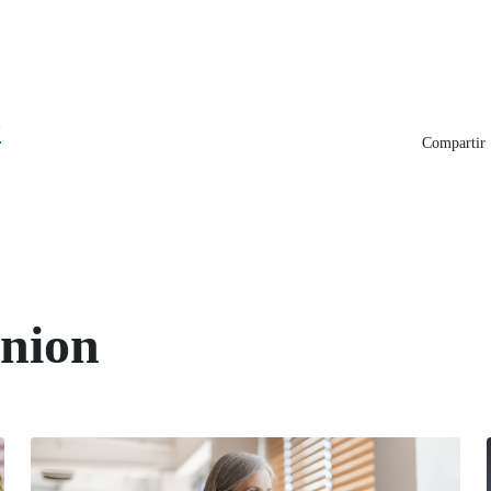
0
Compartir 
union