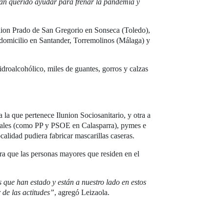
han querido ayudar para frenar la pandemia y
lunion Prado de San Gregorio en Sonseca (Toledo),
domicilio en Santander, Torremolinos (Málaga) y
hidroalcohólico, miles de guantes, gorros y calzas
la que pertenece Ilunion Sociosanitario, y otra a
icipales (como PP y PSOE en Calasparra), pymes e
calidad pudiera fabricar mascarillas caseras.
ara que las personas mayores que residen en el
 que han estado y están a nuestro lado en estos
de las actitudes”
, agregó Leizaola.