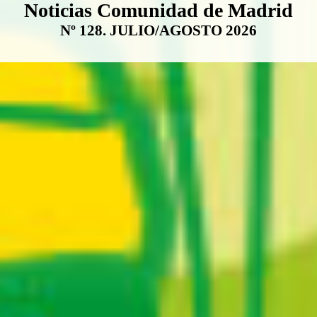
Boletín Noticias Comunidad de M
Noticias Comunidad de Madrid
Nº 128. JULIO/AGOSTO 2026