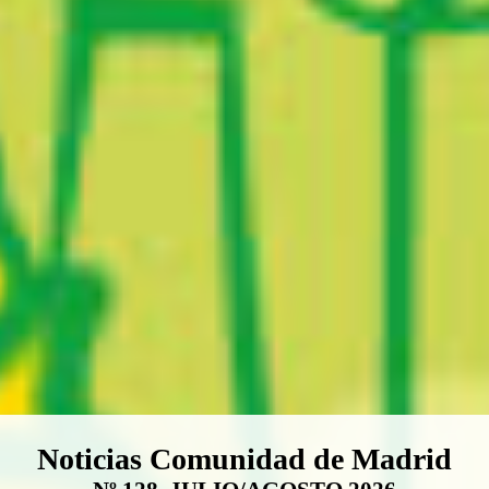
Boletín Noticias Comunidad de M
Noticias Comunidad de Madrid