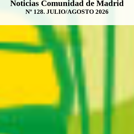
Boletín Noticias Comunidad de M
Noticias Comunidad de Madrid
Nº 128. JULIO/AGOSTO 2026