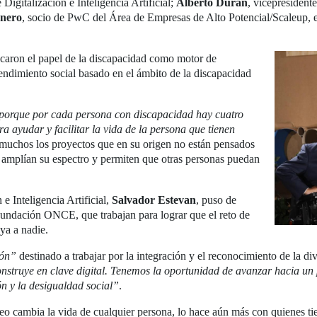
e Digitalización e Inteligencia Artificial;
Alberto Durán
, vicepresiden
rnero
, socio de PwC del Área de Empresas de Alto Potencial/Scaleup, en
tacaron el papel de la discapacidad como motor de
ndimiento social basado en el ámbito de la discapacidad
porque por cada persona con discapacidad hay cuatro
 ayudar y facilitar la vida de la persona que tienen
 muchos los proyectos que en su origen no están pensados
 amplían su espectro y permiten que otras personas puedan
 e Inteligencia Artificial,
Salvador Estevan
, puso de
ndación ONCE, que trabajan para lograr que el reto de
ya a nadie.
ión”
destinado a trabajar por la integración y el reconocimiento de la di
construye en clave digital. Tenemos la oportunidad de avanzar hacia un 
n y la desigualdad social”
.
leo cambia la vida de cualquier persona, lo hace aún más con quienes t