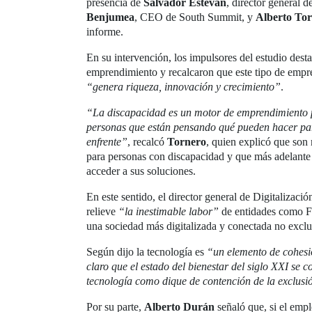
presencia de
Salvador Estevan
, director general d
Benjumea
, CEO de South Summit, y
Alberto To
informe.
En su intervención, los impulsores del estudio des
emprendimiento y recalcaron que este tipo de empre
“genera riqueza, innovación y crecimiento”
.
“La discapacidad es un motor de emprendimiento 
personas que están pensando qué pueden hacer para
enfrente”
, recalcó
Tornero
, quien explicó que son
para personas con discapacidad y que más adelante
acceder a sus soluciones.
En este sentido, el director general de Digitalización
relieve
“la inestimable labor”
de entidades como Fu
una sociedad más digitalizada y conectada no exclu
Según dijo la tecnología es
“un elemento de cohes
claro que el estado del bienestar del siglo XXI se 
tecnología como dique de contención de la exclusió
Por su parte,
Alberto Durán
señaló que, si el emp