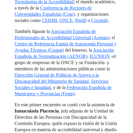
Tecnologías de la Accesibilidad
; el mundo académico,
a través de la
Conferencia de Rectores de
Universidades Españolas (Crue)
, y organizaciones
sociales como
CERMI
,
ONCE
,
Predif
o
Cocemfe
.
También figuran la
Asociación Española de
Profesionales de Accesibilidad Universal (Asepau)
, el
Centro de Referencia Estatal de Autonomía Personal y
Ayudas Técnicas (Ceapat)
del Imserso, la
Asociación
Española de Normalización (AENOR)
,
ILUNION
-el
grupo de empresas de la ONCE y su Fundación- y
miembros de las administraciones públicas como la
Dirección General de Políticas de Apoyo a la
Discapacidad del Ministerio de Sanidad, Servicios
Sociales e Igualdad
, y de la
Federación Española de
Municipios y Provincias (Femp)
.
En este primer encuentro se contó con la asistencia de
Inmaculada Placencia
, jefa adjunta de la Unidad de
Derechos de las Personas con Discapacidad de la
Comisión Europea, quién expuso la visión de la Unión
Europea en materia de accesibilidad universal y diseño