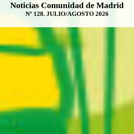
Boletín Noticias Comunidad de M
Noticias Comunidad de Madrid
Nº 128. JULIO/AGOSTO 2026