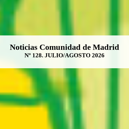
Boletín Noticias Comunidad de M
Noticias Comunidad de Madrid
Nº 128. JULIO/AGOSTO 2026