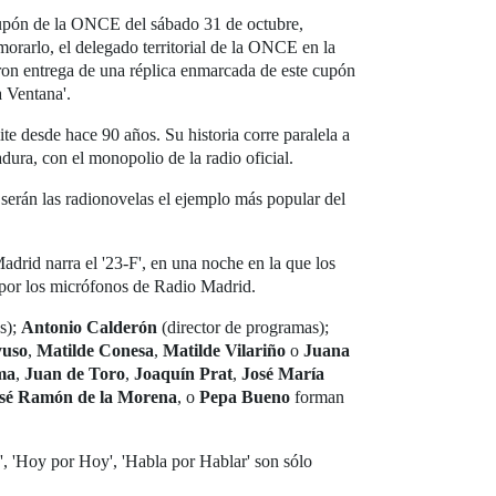
 cupón de la ONCE del sábado 31 de octubre,
orarlo, el delegado territorial de la ONCE en la
eron entrega de una réplica enmarcada de este cupón
a Ventana'.
e desde hace 90 años. Su historia corre paralela a
adura, con el monopolio de la radio oficial.
serán las radionovelas el ejemplo más popular del
drid narra el '23-F', en una noche en la que los
 por los micrófonos de Radio Madrid.
os);
Antonio Calderón
(director de programas);
yuso
,
Matilde Conesa
,
Matilde Vilariño
o
Juana
ma
,
Juan de Toro
,
Joaquín Prat
,
José María
sé Ramón de la Morena
, o
Pepa Bueno
forman
o', 'Hoy por Hoy', 'Habla por Hablar' son sólo