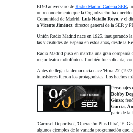
El 90 aniversario de
Radio Madrid Cadena SER
, u
un reconocimiento que la Organización ha querido ha
Comunidad de Madrid,
Luis Natalio Royo
, y el 
a
Vicente Jiménez
, director general de la SER y
Unión Radio Madrid nace en 1925, inaugurando la em
las vicisitudes de España en estos años, desde la Re
Radio Madrid puso en marcha una gran compañía de a
mejor teatro radiofónico. También fue solidaria, c
Antes de llegar la democracia nace 'Hora 25' (1972)
transistores fueron los protagonistas. Los hechos 
Personajes
Bobby Deg
Ginzo
; fe
García
,
Án
parte de la 
'Carrusel Deportivo', 'Operación Plus Ultra', 'El Gr
algunos ejemplos de la variada programación que, 