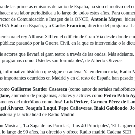
na de las primeras emisoras de radio de España, ha sido el motivo del
cer a su labor periodística a lo largo de todos estos años. Para conmem
director de Comunicación e Imagen de la ONCE,
Antonio Mayor
, hici
 PRISA Radio en España, y a
Carles Francino
, director del programa 'L
isora el rey Alfonso XIII en el edificio de Gran Vía desde donde emit
pública; pasando por la Guerra Civil, en la que es intervenida; o la dict
ctores que llevará el gran teatro a través de las ondas. Más adelante, 
on programas como 'Ustedes son formidables', de Alberto Oliveras.
, informativo histórico que sigue en antena. Ya en democracia, Radio Ma
más importantes ocurridos en Madrid y en el resto de España han pasado
 como
Guillermo Sautier Casaseca
(como autor de seriales radiofónic
lané
, animador de programas; actores y actrices como
Pedro Pablo A
nómenos del micrófono como
José Luis Pécker
,
Carmen Pérez de La
gel Álvarez
,
Joaquín Luqui
,
Pepe Cañaveras
,
Iñaki Gabilondo
,
Jo
historia y la actualidad de Radio Madrid.
an Musical', 'La Saga de los Porretas', 'Los 40 Principales', 'El Larguer
a lo largo de 90 años, ha ofrecido y ofrece Radio madrid Cadena SER.