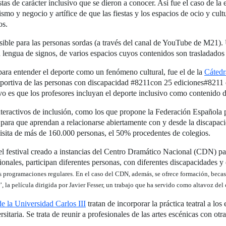
stas de carácter inclusivo que se dieron a conocer. Así fue el caso de la
o y negocio y artífice de que las fiestas y los espacios de ocio y cultur
os.
ible para las personas sordas (a través del canal de YouTube de M21). U
 lengua de signos, de varios espacios cuyos contenidos son trasladados a
para entender el deporte como un fenómeno cultural, fue el de la
Cátedr
eportiva de las personas con discapacidad #8211con 25 ediciones#8211 
vo es que los profesores incluyan el deporte inclusivo como contenido di
nteractivos de inclusión, como los que propone la Federación Española 
para que aprendan a relacionarse abiertamente con y desde la discapac
 visita de más de 160.000 personas, el 50% procedentes de colegios.
l festival creado a instancias del Centro Dramático Nacional (CDN) par
ionales, participan diferentes personas, con diferentes discapacidades y 
s programaciones regulares. En el caso del CDN, además, se ofrece formación, becas
la película dirigida por Javier Fesser, un trabajo que ha servido como altavoz del 
de la Universidad Carlos III
tratan de incorporar la práctica teatral a los
ersitaria. Se trata de reunir a profesionales de las artes escénicas con otr