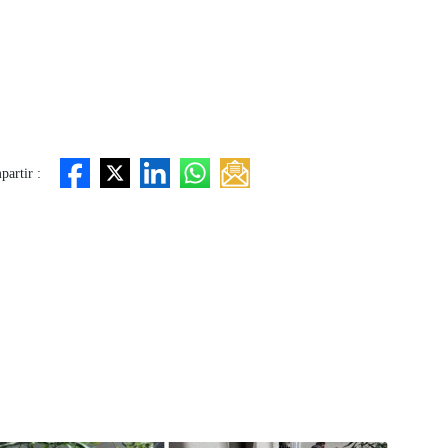
artir :