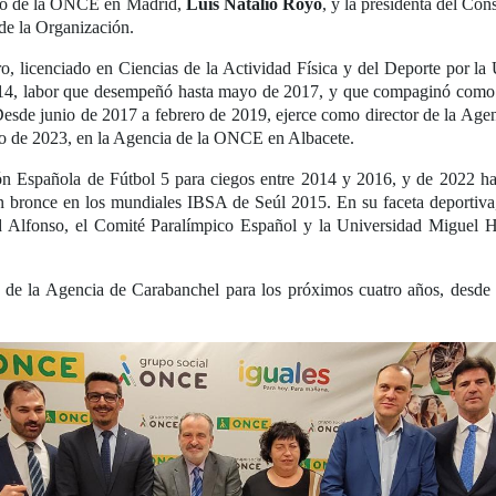
gado de la ONCE en Madrid,
Luis Natalio Royo
, y la presidenta del Cons
 de la Organización.
ro, licenciado en Ciencias de la Actividad Física y del Deporte por 
4, labor que desempeñó hasta mayo de 2017, y que compaginó como 
Desde junio de 2017 a febrero de 2019, ejerce como director de la Ag
o de 2023, en la Agencia de la ONCE en Albacete.
ón Española de Fútbol 5 para ciegos entre 2014 y 2016, y de 2022 ha
ronce en los mundiales IBSA de Seúl 2015. En su faceta deportiva
ad Alfonso, el Comité Paralímpico Español y la Universidad Miguel H
 de la Agencia de Carabanchel para los próximos cuatro años, desde 