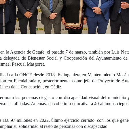
 en la Agencia de Getafe, el pasado 7 de marzo, también por Luis Nat
ejala delegada de Bienestar Social y Cooperación del Ayuntamiento d
 Ismael Pascual Masgoret.
filiada a la ONCE desde 2018. Es ingeniera en Mantenimiento Mecáni
ion en Fuenlabrada y, posteriormente, como jefa de Proyecto de Auto
Línea de la Concepción, en Cádiz.
rtura a las personas ciegas o con discapacidad visual del municipio y
personas afiliadas. Además, da cobertura educativa a 40 alumnos ciegos
68,97 millones en 2022, último ejercicio cerrado, con los que gener
ampliar su solidaridad al resto de personas con discapacidad.