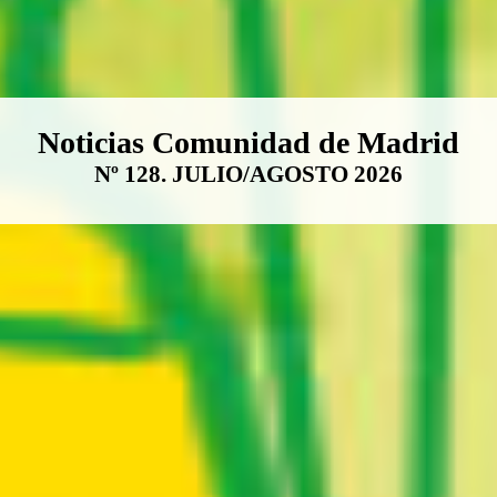
Boletín Noticias Comunidad de M
Noticias Comunidad de Madrid
Nº 128. JULIO/AGOSTO 2026