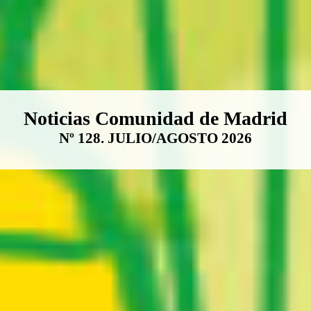
Boletín Noticias Comunidad de M
Noticias Comunidad de Madrid
Nº 128. JULIO/AGOSTO 2026