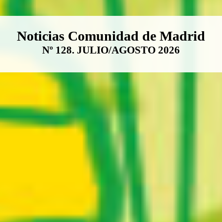
Boletín Noticias Comunidad de M
Noticias Comunidad de Madrid
Nº 128. JULIO/AGOSTO 2026