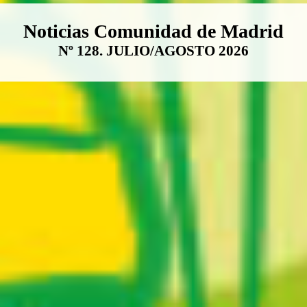
Boletín Noticias Comunidad de M
Noticias Comunidad de Madrid
Nº 128. JULIO/AGOSTO 2026