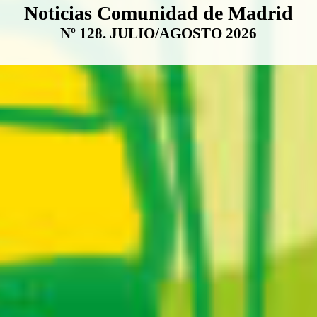
Boletín Noticias Comunidad de M
Noticias Comunidad de Madrid
Nº 128. JULIO/AGOSTO 2026