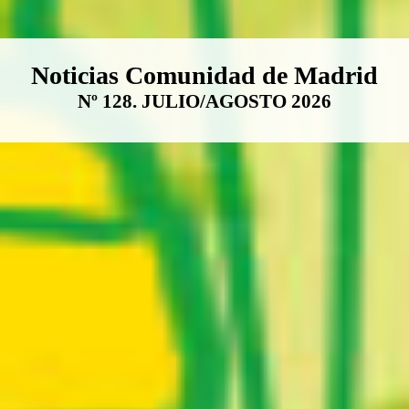
Boletín Noticias Comunidad de M
Noticias Comunidad de Madrid
Nº 128. JULIO/AGOSTO 2026