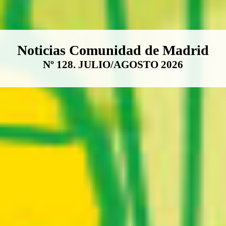
Boletín Noticias Comunidad de M
Noticias Comunidad de Madrid
Nº 128. JULIO/AGOSTO 2026