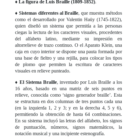
♦ La figura de Luis Braille (1809-1852)
.
♦ Sistemas diferentes al Braille
, que muestra métodos
como el desarrollado por Valentin Haüy (1745-1822),
quien diseñó un sistema que permitía a las personas
ciegas la lectura de los caracteres visuales, procedentes
del alfabeto latino, mediante su impresión en
altorrelieve de trazo continuo. O el Aparato Klein, una
caja en cuyo interior se dispone una pauta formada por
una base de fieltro y una rejilla, para colocar los tipos
de plomo que permiten la escritura de caracteres
visuales en relieve punteado.
♦
El Sistema Braille
, inventado por Luis Braille a los
16 años, basado en una matriz de seis puntos en
relieve, conocida como ‘signo generador braille’. Esta
se estructura en dos columnas de tres puntos cada una
(en la izquierda 1, 2 y 3; y en la derecha 4, 5 y 6),
permitiendo la obtención de hasta 64 combinaciones.
En su sistema incluyó las letras del alfabeto, los signos
de puntuación, números, signos matemáticos, la
notación musical y una incipiente estenografía.