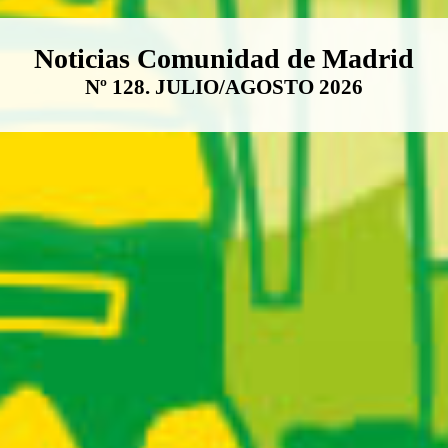
Boletín Noticias Comunidad de M
Noticias Comunidad de Madrid
Nº 128. JULIO/AGOSTO 2026