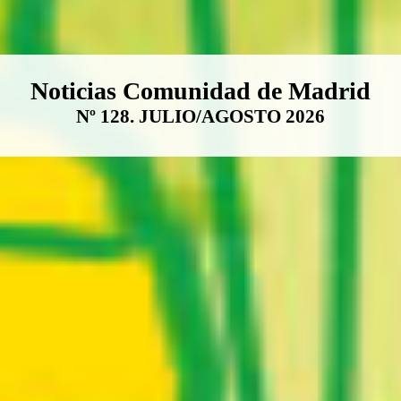
Boletín Noticias Comunidad de M
Noticias Comunidad de Madrid
Nº 128. JULIO/AGOSTO 2026