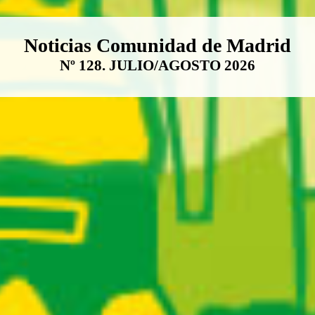
Boletín Noticias Comunidad de M
Noticias Comunidad de Madrid
Nº 128. JULIO/AGOSTO 2026