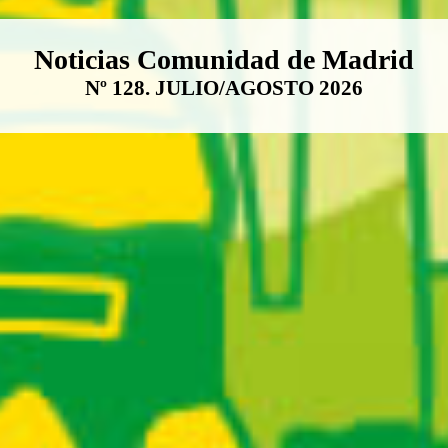
Boletín Noticias Comunidad de M
Noticias Comunidad de Madrid
Nº 128. JULIO/AGOSTO 2026