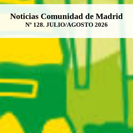
Boletín Noticias Comunidad de M
Noticias Comunidad de Madrid
Nº 128. JULIO/AGOSTO 2026