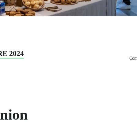
RE 2024
Comp
union