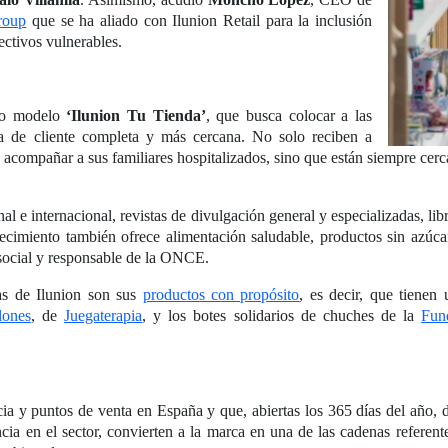
roup
que se ha aliado con Ilunion Retail para la inclusión
ectivos vulnerables.
evo modelo
‘Ilunion Tu Tienda’
, que busca colocar a las
ia de cliente completa y más cercana. No solo reciben a
 acompañar a sus familiares hospitalizados, sino que están siempre cerca 
al e internacional, revistas de divulgación general y especializadas, lib
ecimiento también ofrece alimentación saludable, productos sin azúcar
 social y responsable de la ONCE.
das de Ilunion son sus
productos con propósito
, es decir, que tienen
lones
, de
Juegaterapia
, y los botes solidarios de chuches de la
Fun
cia y puntos de venta en España y que, abiertas los 365 días del año,
ia en el sector, convierten a la marca en una de las cadenas referen