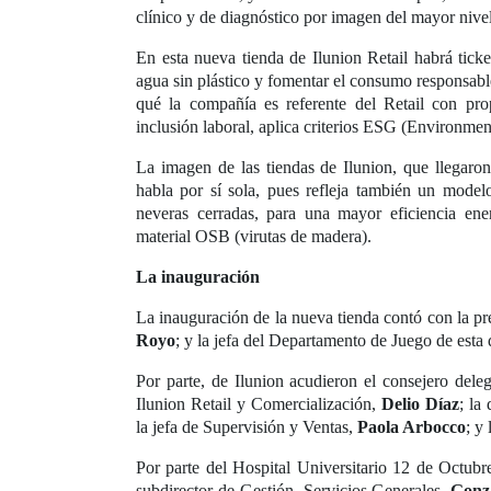
clínico y de diagnóstico por imagen del mayor nivel
En esta nueva tienda de Ilunion Retail habrá tick
agua sin plástico y fomentar el consumo responsabl
qué la compañía es referente del Retail con pro
inclusión laboral, aplica criterios ESG (Environmen
La imagen de las tiendas de Ilunion, que llegaro
habla por sí sola, pues refleja también un mode
neveras cerradas, para una mayor eficiencia ene
material OSB (virutas de madera).
La inauguración
La inauguración de la nueva tienda contó con la 
Royo
; y la jefa del Departamento de Juego de esta
Por parte, de Ilunion acudieron el consejero dele
Ilunion Retail y Comercialización,
Delio Díaz
; la
la jefa de Supervisión y Ventas,
Paola Arbocco
; y
Por parte del Hospital Universitario 12 de Octubr
subdirector de Gestión, Servicios Generales,
Gonza