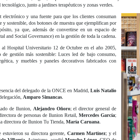
 tecnológico, junto a jardines terapéuticos y zonas verdes.
et electrónico y una fuente para que los clientes consuman
e y sostenible, dos botones de muestra que ejemplifican por
pósito, ya que, además de convertirse en un espacio de
tal and Social Governance) en la gestión de toda la cadena.
n al Hospital Universitario 12 de Octubre en el año 2005,
lo de gestión más sostenible: Luces led de bajo consumo,
rgética, y muebles y paneles decorativos fabricados con
presencia del delegado de la ONCE en Madrid,
Luis Natalio
 delegación,
Amparo Simancas
.
gado de Ilunion,
Alejandro Oñoro
; el director general de
 directora de personas de Ilunion Retail,
Mercedes García
;
 la directora de Ilunion Tu Tienda,
María Caruana
.
e estuvieron su directora gerente,
Carmen Martínez
; y el
lo Villamía
. Asimismo, acudió
Moncho López
, CEO de