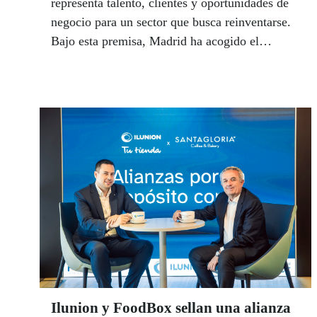
representa talento, clientes y oportunidades de
negocio para un sector que busca reinventarse.
Bajo esta premisa, Madrid ha acogido el
congreso ‘Retail textil con propósito: diversidad
que transforma’, una cita que reunió a
empresas, expertos e instituciones para abordar
cómo la inclusión laboral y la accesibilidad
pueden convertirse en ventajas competitivas
para el retail textil del futuro.
Ilunion y FoodBox sellan una alianza