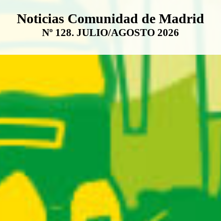
Boletín Noticias Comunidad de M
Noticias Comunidad de Madrid
Nº 128. JULIO/AGOSTO 2026