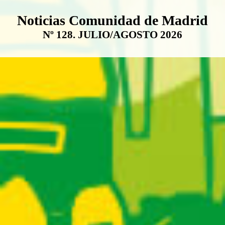
Boletín Noticias Comunidad de M
Noticias Comunidad de Madrid
Nº 128. JULIO/AGOSTO 2026