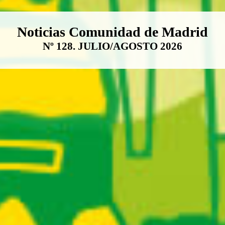
Boletín Noticias Comunidad de M
Noticias Comunidad de Madrid
Nº 128. JULIO/AGOSTO 2026